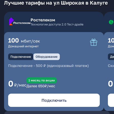
Лучшие тарифы на ул Широкая в Калуге
Ростелеком
Технологии доступа 2.0 Тест-драйв
100
1
мбит/сек
Домашний интернет
Дом
Подключение
Оборудование
Де
Подключение
-
500 ₽ (единоразовый платеж)
Ски
1 месяц по акции
0
0
₽/мес
Далее
650
₽/мес
Подключить