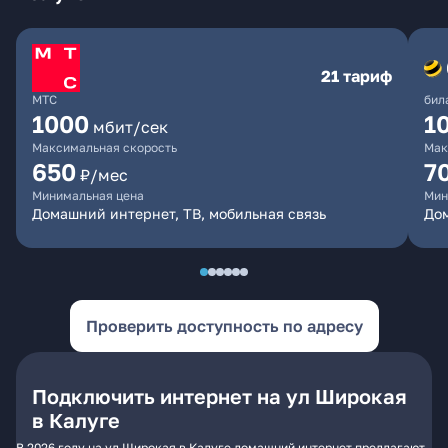
21 тариф
МТС
бил
1000
1
мбит/сек
Максимальная скорость
Мак
650
7
₽/мес
Минимальная цена
Мин
Домашний интернет, ТВ, мобильная связь
Дом
Проверить доступность по адресу
Подключить интернет на ул Широкая
в Калуге
В 2026 году на ул Широкая в Калуге домашний интернет предлагают