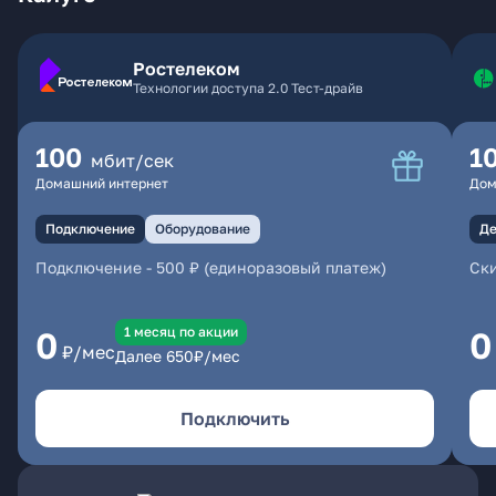
Ростелеком
Технологии доступа 2.0 Тест-драйв
100
1
мбит/сек
Домашний интернет
Дом
Подключение
Оборудование
Де
Подключение
-
500 ₽ (единоразовый платеж)
Ски
1 месяц по акции
0
0
₽/мес
Далее
650
₽/мес
Подключить