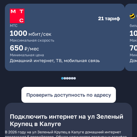
21 тариф
МТС
бил
1000
1
мбит/сек
Максимальная скорость
Мак
650
7
₽/мес
Минимальная цена
Мин
Домашний интернет, ТВ, мобильная связь
Дом
Проверить доступность по адресу
Подключить интернет на ул Зеленый
Крупец в Калуге
В 2026 году на ул Зеленый Крупец в Калуге домашний интернет
предлагают 5 провайдеров. Общее количество доступных тарифов -