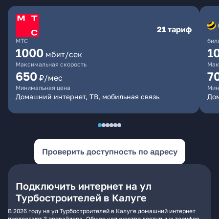
21 тариф
МТС
бил
1000
1
мбит/сек
Максимальная скорость
Мак
650
7
₽/мес
Минимальная цена
Мин
Домашний интернет, ТВ, мобильная связь
Дом
Проверить доступность по адресу
Подключить интернет на ул
Турбостроителей в Калуге
В 2026 году на ул Турбостроителей в Калуге домашний интернет
предлагают 3 провайдера. Общее количество доступных тарифов -