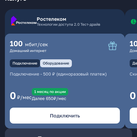
Ростелеком
Технологии доступа 2.0 Тест-драйв
100
1
мбит/сек
Домашний интернет
Дом
Подключение
Оборудование
Де
Подключение
-
500 ₽ (единоразовый платеж)
Ски
1 месяц по акции
0
0
₽/мес
Далее
650
₽/мес
Подключить