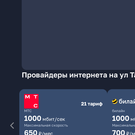
Провайдеры интернета на ул Т
21 тариф
МТС
билайн
1000
1000
мбит/сек
м
Максимальная скорость
Максимальна
650
700
₽/мес
₽/м