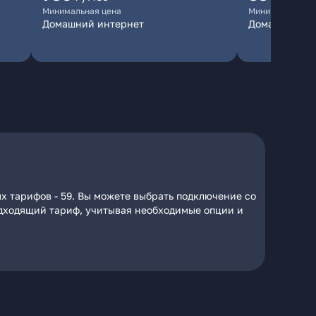
Минимальная цена
Минимальная ц
Домашний интернет
Домашний ин
ых тарифов - 59. Вы можете выбрать подключение со
подходящий тариф, учитывая необходимые опции и