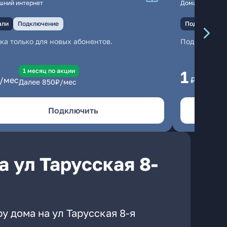
шний интернет
Домашний инте
али
Подключение
Подключение
ка только для новых абонентов.
Подключени
1 месяц по акции
1 
1
/мес
₽/мес
Далее
850
₽/мес
Да
Подключить
 ул Тарусская 8-
у дома на ул Тарусская 8-я