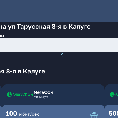
а ул Тарусская 8-я в Калуге
ом
9
я 8-я в Калуге
МегаФон
Минимум
100
50
мбит/сек