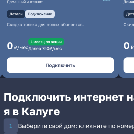
Домашний интернет
Дома
Детали
Подключение
Дет
Скидка только для новых абонентов.
Скид
1 месяц по акции
0
0
₽/мес
₽
Далее
750
₽/мес
Подключить
Подключить интернет на
я в Калуге
Выберите свой дом: кликните по номер