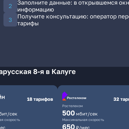
Заполните данные: в открывшемся окн
информацию
Получите консультацию: оператор пе
тарифы
арусская 8-я в Калуге
18 тарифов
32 та
Ростелеком
500
бит/сек
мбит/сек
я скорость
Максимальная скорость
650
ес
₽/мес