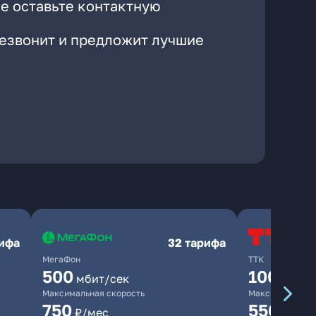
е оставьте контактную
резвонит и предложит лучшие
рифа
32 тарифа
МегаФон
ТТК
500
100
мбит/сек
мбит/
Максимальная скорость
Максимальная 
750
550
₽/мес
₽/мес