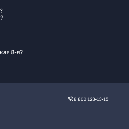
?
е?
кая 8-я?
8 800 123-13-15