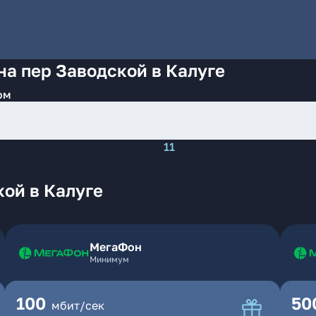
на пер Заводской в Калуге
ом
11
ой в Калуге
МегаФон
Минимум
100
50
мбит/сек