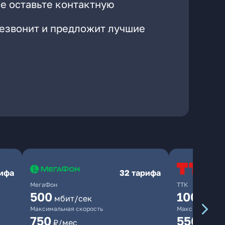
е оставьте контактную
резвонит и предложит лучшие
рифа
32 тарифа
МегаФон
ТТК
500
100
мбит/сек
мбит/
Максимальная скорость
Максимальная 
750
550
₽/мес
₽/мес