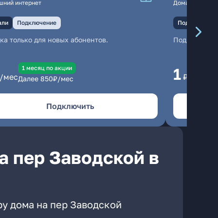
шний интернет
Домашний инте
али
Подключение
Подключение
ка только для новых абонентов.
Подключени
1 месяц по акции
1 
1
/мес
₽/мес
Далее
850
₽/мес
Да
Подключить
а пер Заводской в
ру дома на пер Заводской