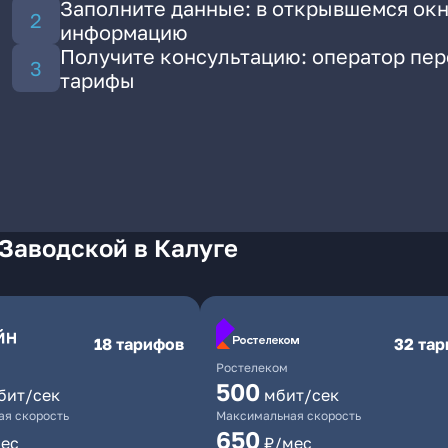
Заполните данные: в открывшемся окн
информацию
Получите консультацию: оператор пе
тарифы
Заводской в Калуге
18 тарифов
32 та
Ростелеком
500
бит/сек
мбит/сек
я скорость
Максимальная скорость
650
ес
₽/мес