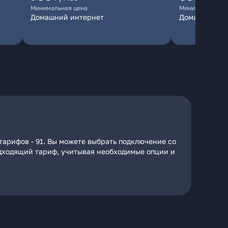
Минимальная цена
Минимальная ц
Домашний интернет
Домашний ин
тарифов - 91. Вы можете выбрать подключение со
подходящий тариф, учитывая необходимые опции и