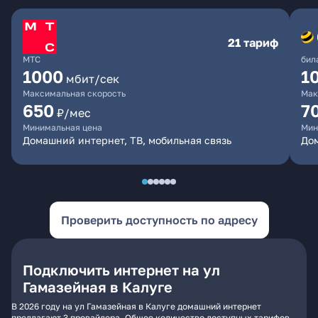
21 тариф
МТС
бил
1000
1
мбит/сек
Максимальная скорость
Мак
650
7
₽/мес
Минимальная цена
Мин
Домашний интернет, ТВ, мобильная связь
Дом
Проверить доступность по адресу
Подключить интернет на ул
Гамазейная в Калуге
В 2026 году на ул Гамазейная в Калуге домашний интернет
предлагают 3 провайдера. Общее количество доступных тарифов -