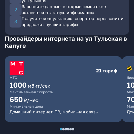
ул Тульская
Заполните данные: в открывшемся окне
оставьте контактную информацию
Получите консультацию: оператор перезвонит и
предложит лучшие тарифы
Провайдеры интернета на ул Тульская в
Калуге
21 тариф
МТС
бил
1000
1
мбит/сек
Максимальная скорость
Мак
650
7
₽/мес
Минимальная цена
Мин
Домашний интернет, ТВ, мобильная связь
Дом