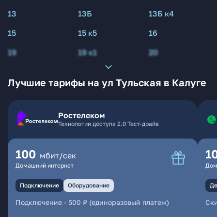
13
13Б
13Б к4
15
15 к5
16
19
19 к1
20
Лучшие тарифы на ул Тульская в Калуге
Ростелеком
Технологии доступа 2.0 Тест-драйв
100
1
мбит/сек
Домашний интернет
Дом
Подключение
Оборудование
Де
Подключение
-
500 ₽ (единоразовый платеж)
Ски