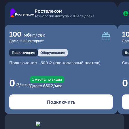
Ростелеком
Технологии доступа 2.0 Тест-драйв
100
1
мбит/сек
Домашний интернет
Дом
Подключение
Оборудование
Де
Подключение
-
500 ₽ (единоразовый платеж)
Ски
1 месяц по акции
0
0
₽/мес
Далее
650
₽/мес
Подключить