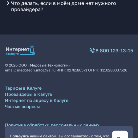
Что делать, если в моём доме нет нужного
провайдера?
8 800 123-13-15
©
2026
ООО «Медовые Технологии»
email:
medotech.info@ya.ru
ИНН:
0278180571
ОГРН:
1110280037526
Тарифы в Калуге
Провайдеры в Калуге
Интернет по адресу в Калуге
Частые вопросы
Политика обработки персональных данных
Согласие на обработку персональных данных
Пользуясь нашим сайтом, вы соглашаетесь с тем, что
Пользовательское соглашение