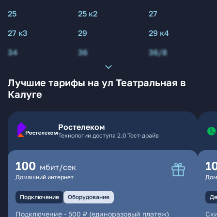
25
25 к2
27
27 к3
29
29 к4
34
36
36/8
Лучшие тарифы на ул Театральная в
Калуге
Ростелеком
Технологии доступа 2.0 Тест-драйв
100
1
мбит/сек
Домашний интернет
Дом
Подключение
Оборудование
Де
Подключение
-
500 ₽ (единоразовый платеж)
Ски