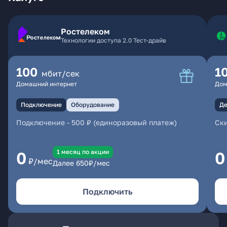
Ростелеком
Технологии доступа 2.0 Тест-драйв
100
1
мбит/сек
Домашний интернет
Дом
Подключение
Оборудование
Де
Подключение
-
500 ₽ (единоразовый платеж)
Ски
1 месяц по акции
0
0
₽/мес
Далее
650
₽/мес
Подключить