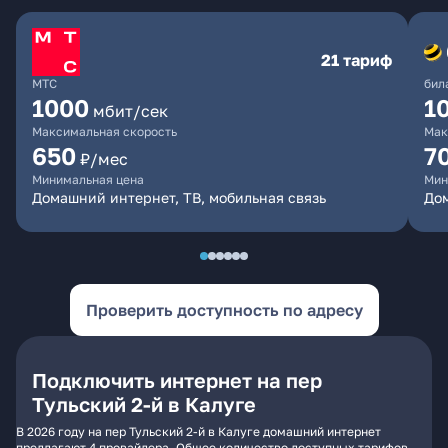
21 тариф
МТС
бил
1000
1
мбит/сек
Максимальная скорость
Мак
650
7
₽/мес
Минимальная цена
Мин
Домашний интернет, ТВ, мобильная связь
Дом
Проверить доступность по адресу
Подключить интернет на пер
Тульский 2-й в Калуге
В 2026 году на пер Тульский 2-й в Калуге домашний интернет
предлагают 4 провайдера. Общее количество доступных тарифов -