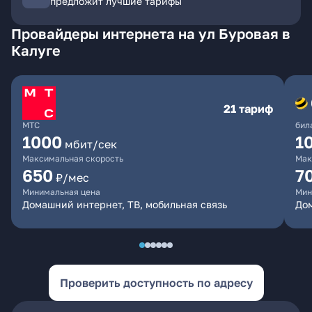
предложит лучшие тарифы
Провайдеры интернета на ул Буровая в
Калуге
21 тариф
МТС
бил
1000
1
мбит/сек
Максимальная скорость
Мак
650
7
₽/мес
Минимальная цена
Мин
Домашний интернет, ТВ, мобильная связь
Дом
Проверить доступность по адресу