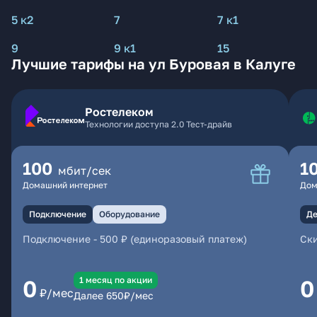
5 к2
7
7 к1
9
9 к1
15
Лучшие тарифы на ул Буровая в Калуге
Ростелеком
Технологии доступа 2.0 Тест-драйв
100
1
мбит/сек
Домашний интернет
Дом
Подключение
Оборудование
Де
Подключение
-
500 ₽ (единоразовый платеж)
Ски
1 месяц по акции
0
0
₽/мес
Далее
650
₽/мес