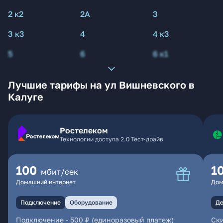
2 к2
2А
3
3 к3
4
4 к3
5
6
6 к1
Лучшие тарифы на ул Вишневского в
Калуге
Ростелеком
Технологии доступа 2.0 Тест-драйв
100
1
мбит/сек
Домашний интернет
Дом
Подключение
Оборудование
Де
Подключение
-
500 ₽ (единоразовый платеж)
Ски