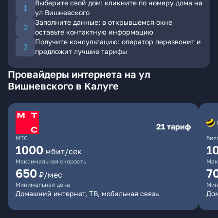
Выберите свой дом: кликните по номеру дома на
ул Вишневского
Заполните данные: в открывшемся окне
оставьте контактную информацию
Получите консультацию: оператор перезвонит и
предложит лучшие тарифы
Провайдеры интернета на ул
Вишневского в Калуге
21 тариф
МТС
бил
1000
1
мбит/сек
Максимальная скорость
Мак
650
7
₽/мес
Минимальная цена
Мин
Домашний интернет, ТВ, мобильная связь
Дом