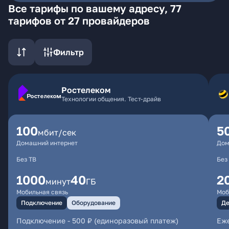
Все тарифы по вашему адресу, 77
тарифов от 27 провайдеров
Фильтр
Ростелеком
Технологии общения. Тест-драйв
100
5
мбит/сек
Домашний интернет
Дом
Без ТВ
Без
1000
40
2
минут
ГБ
Мобильная связь
Моб
Подключение
Оборудование
Де
Подключение
-
500 ₽ (единоразовый платеж)
Еже