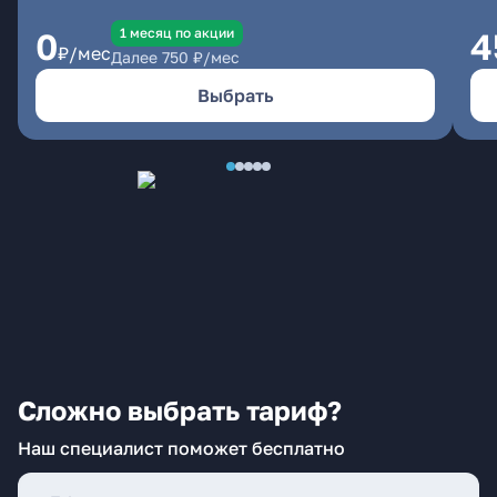
1 месяц по акции
0
4
₽/мес
Далее
750
₽/мес
Выбрать
Сложно выбрать тариф?
Наш специалист поможет бесплатно