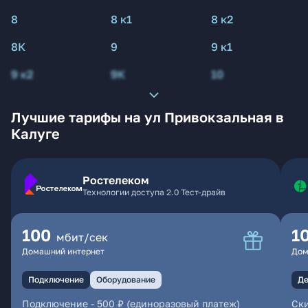
8
8 к1
8 к2
8К
9
9 к1
9 к2
9К
10
Лучшие тарифы на ул Привокзальная в
Калуге
Ростелеком
Технологии доступа 2.0 Тест-драйв
100
1
мбит/сек
Домашний интернет
Дом
Подключение
Оборудование
Де
Подключение
-
500 ₽ (единоразовый платеж)
Ски