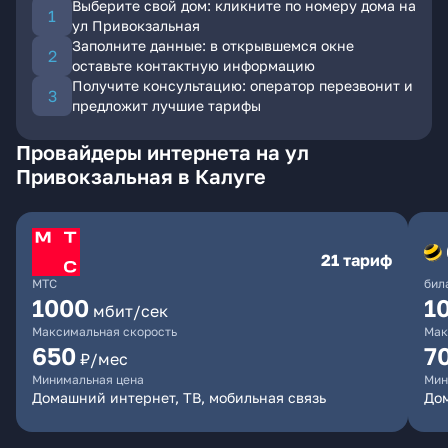
Выберите свой дом: кликните по номеру дома на
ул Привокзальная
Заполните данные: в открывшемся окне
оставьте контактную информацию
Получите консультацию: оператор перезвонит и
предложит лучшие тарифы
Провайдеры интернета на ул
Привокзальная в Калуге
21 тариф
МТС
бил
1000
1
мбит/сек
Максимальная скорость
Мак
650
7
₽/мес
Минимальная цена
Мин
Домашний интернет, ТВ, мобильная связь
Дом