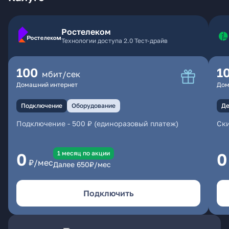
Ростелеком
Технологии доступа 2.0 Тест-драйв
100
1
мбит/сек
Домашний интернет
Дом
Подключение
Оборудование
Де
Подключение
-
500 ₽ (единоразовый платеж)
Ски
1 месяц по акции
0
0
₽/мес
Далее
650
₽/мес
Подключить