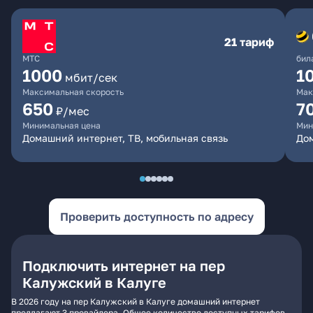
21 тариф
МТС
бил
1000
1
мбит/сек
Максимальная скорость
Мак
650
7
₽/мес
Минимальная цена
Мин
Домашний интернет, ТВ, мобильная связь
Дом
Проверить доступность по адресу
Подключить интернет на пер
Калужский в Калуге
В 2026 году на пер Калужский в Калуге домашний интернет
предлагают 3 провайдера. Общее количество доступных тарифов -