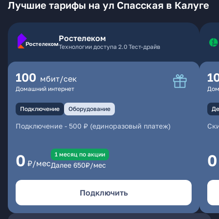
Лучшие тарифы на ул Спасская в Калуге
Ростелеком
Технологии доступа 2.0 Тест-драйв
100
1
мбит/сек
Домашний интернет
Дом
Подключение
Оборудование
Де
Подключение
-
500 ₽ (единоразовый платеж)
Ски
1 месяц по акции
0
0
₽/мес
Далее
650
₽/мес
Подключить