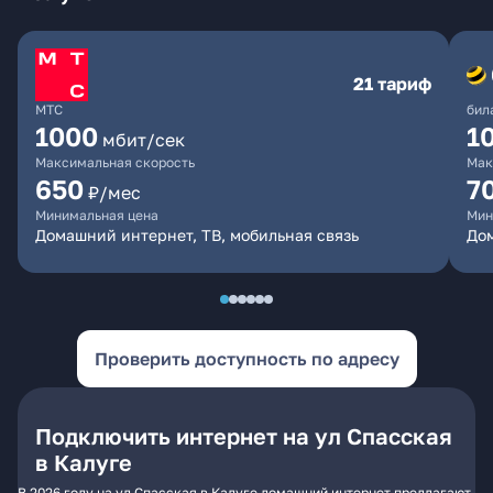
21 тариф
МТС
бил
1000
1
мбит/сек
Максимальная скорость
Мак
650
7
₽/мес
Минимальная цена
Мин
Домашний интернет, ТВ, мобильная связь
Дом
Проверить доступность по адресу
Подключить интернет на ул Спасская
в Калуге
В 2026 году на ул Спасская в Калуге домашний интернет предлагают