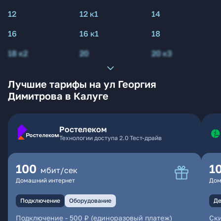
12
12 к1
14
16
16 к1
18
18 к2
20
20 к3
Лучшие тарифы на ул Георгия
Димитрова в Калуге
Ростелеком
Технологии доступа 2.0 Тест-драйв
100
1
мбит/сек
Домашний интернет
Дом
Подключение
Оборудование
Де
Подключение
-
500 ₽ (единоразовый платеж)
Ски