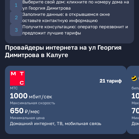
Выберите свой дом: кликните по номеру дома на
ул Георгия Димитрова
Заполните данные: в открывшемся окне
оставьте контактную информацию
Получите консультацию: оператор перезвонит и
предложит лучшие тарифы
Провайдеры интернета на ул Георгия
Димитрова в Калуге
21 тариф
МТС
бил
1000
1
мбит/сек
Максимальная скорость
Мак
650
7
₽/мес
Минимальная цена
Мин
Домашний интернет, ТВ, мобильная связь
Дом