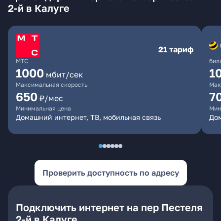
2-й в Калуге
21 тариф
МТС
бил
1000
1
мбит/сек
Максимальная скорость
Мак
650
7
₽/мес
Минимальная цена
Мин
Домашний интернет, ТВ, мобильная связь
Дом
Проверить доступность по адресу
Подключить интернет на пер Пестеля
2-й в Калуге