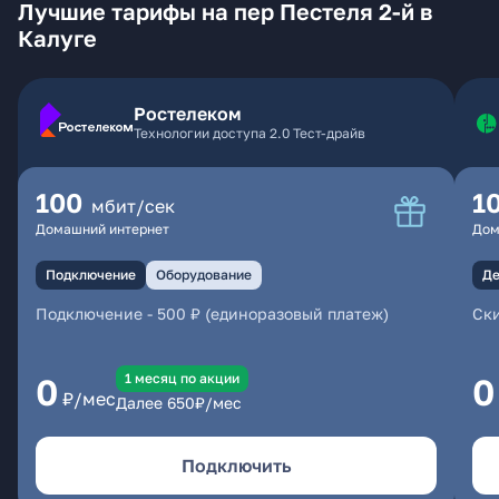
Лучшие тарифы на пер Пестеля 2-й в
Калуге
Ростелеком
Технологии доступа 2.0 Тест-драйв
100
1
мбит/сек
Домашний интернет
Дом
Подключение
Оборудование
Де
Подключение
-
500 ₽ (единоразовый платеж)
Ски
1 месяц по акции
0
0
₽/мес
Далее
650
₽/мес
Подключить