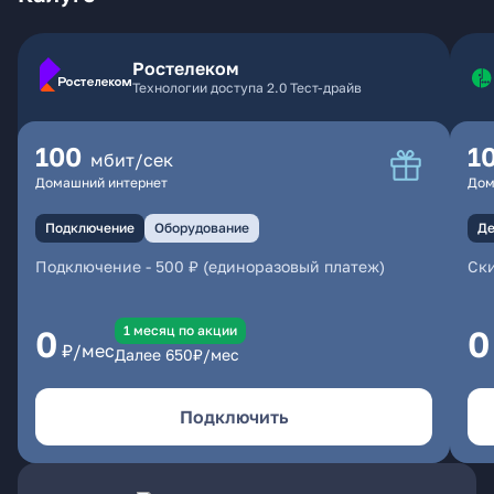
Ростелеком
Технологии доступа 2.0 Тест-драйв
100
1
мбит/сек
Домашний интернет
Дом
Подключение
Оборудование
Де
Подключение
-
500 ₽ (единоразовый платеж)
Ски
1 месяц по акции
0
0
₽/мес
Далее
650
₽/мес
Подключить