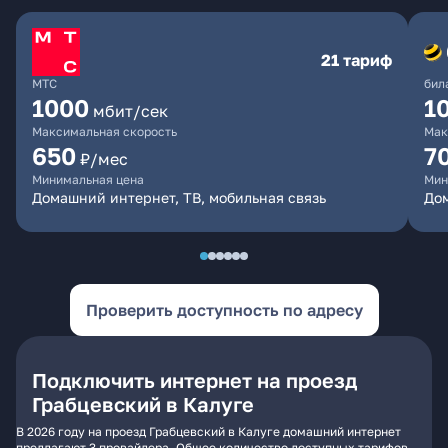
21 тариф
МТС
бил
1000
1
мбит/сек
Максимальная скорость
Мак
650
7
₽/мес
Минимальная цена
Мин
Домашний интернет, ТВ, мобильная связь
Дом
Проверить доступность по адресу
Подключить интернет на проезд
Грабцевский в Калуге
В 2026 году на проезд Грабцевский в Калуге домашний интернет
предлагают 3 провайдера. Общее количество доступных тарифов -