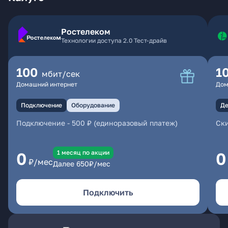
Ростелеком
Технологии доступа 2.0 Тест-драйв
100
1
мбит/сек
Домашний интернет
Дом
Подключение
Оборудование
Де
Подключение
-
500 ₽ (единоразовый платеж)
Ски
1 месяц по акции
0
0
₽/мес
Далее
650
₽/мес
Подключить