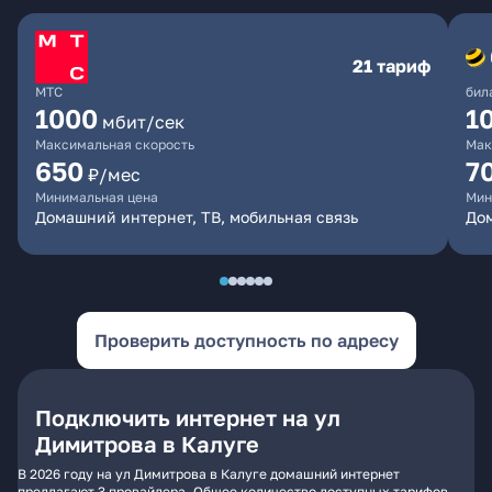
21 тариф
МТС
бил
1000
1
мбит/сек
Максимальная скорость
Мак
650
7
₽/мес
Минимальная цена
Мин
Домашний интернет, ТВ, мобильная связь
Дом
Проверить доступность по адресу
Подключить интернет на ул
Димитрова в Калуге
В 2026 году на ул Димитрова в Калуге домашний интернет
предлагают 3 провайдера. Общее количество доступных тарифов -