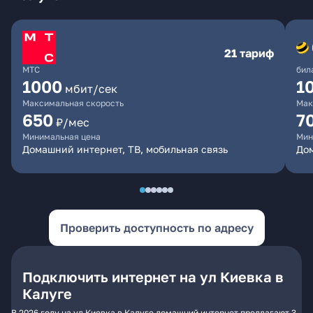
21 тариф
МТС
бил
1000
1
мбит/сек
Максимальная скорость
Мак
650
7
₽/мес
Минимальная цена
Мин
Домашний интернет, ТВ, мобильная связь
Дом
Проверить доступность по адресу
Подключить интернет на ул Киевка в
Калуге
В 2026 году на ул Киевка в Калуге домашний интернет предлагают 3