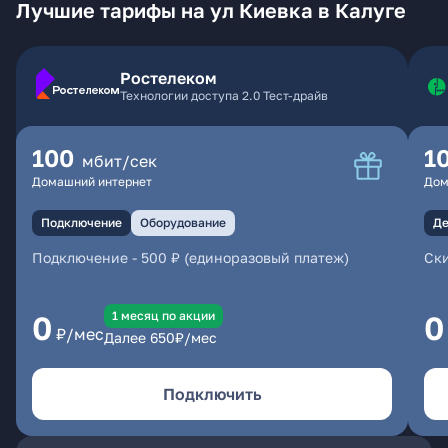
Лучшие тарифы на ул Киевка в Калуге
Ростелеком
Технологии доступа 2.0 Тест-драйв
100
1
мбит/сек
Домашний интернет
Дом
Подключение
Оборудование
Де
Подключение
-
500 ₽ (единоразовый платеж)
Ски
1 месяц по акции
0
0
₽/мес
Далее
650
₽/мес
Подключить