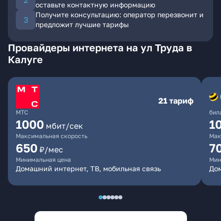
оставьте контактную информацию
Получите консультацию: оператор перезвонит и
предложит лучшие тарифы
Провайдеры интернета на ул Труда в
Калуге
21 тариф
МТС
бил
1000
1
мбит/сек
Максимальная скорость
Мак
650
7
₽/мес
Минимальная цена
Мин
Домашний интернет, ТВ, мобильная связь
Дом