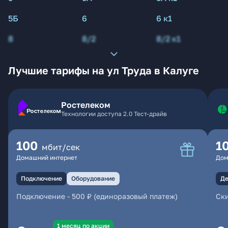
5Б
6
6 к1
8
8/2
8/2 к1
Лучшие тарифы на ул Труда в Калуге
Ростелеком
Технологии доступа 2.0 Тест-драйв
100
1
мбит/сек
Домашний интернет
Дом
Подключение
Оборудование
Де
Подключение
-
500 ₽ (единоразовый платеж)
Ски
1 месяц по акции