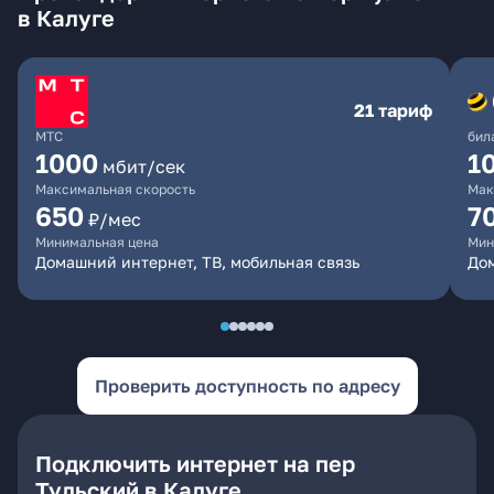
в Калуге
21 тариф
МТС
бил
1000
1
мбит/сек
Максимальная скорость
Мак
650
7
₽/мес
Минимальная цена
Мин
Домашний интернет, ТВ, мобильная связь
Дом
Проверить доступность по адресу
Подключить интернет на пер
Тульский в Калуге