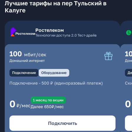
Лучшие тарифы на пер Тульский в
Калуге
Ростелеком
Технологии доступа 2.0 Тест-драйв
100
1
мбит/сек
Домашний интернет
Дом
Подключение
Оборудование
Де
Подключение
-
500 ₽ (единоразовый платеж)
Ски
1 месяц по акции
0
0
₽/мес
Далее
650
₽/мес
Подключить