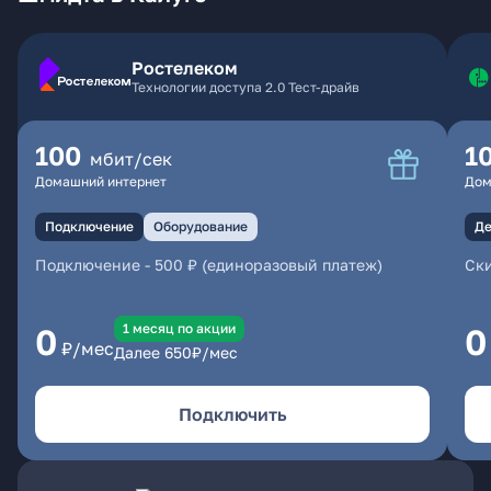
Ростелеком
Технологии доступа 2.0 Тест-драйв
100
1
мбит/сек
Домашний интернет
Дом
Подключение
Оборудование
Де
Подключение
-
500 ₽ (единоразовый платеж)
Ски
1 месяц по акции
0
0
₽/мес
Далее
650
₽/мес
Подключить