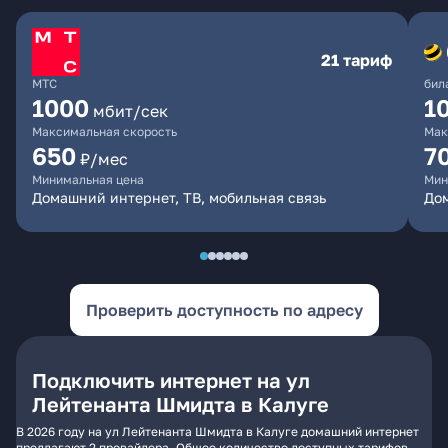
21 тариф
МТС
бил
1000
1
мбит/сек
Максимальная скорость
Мак
650
7
₽/мес
Минимальная цена
Мин
Домашний интернет, ТВ, мобильная связь
Дом
Проверить доступность по адресу
Подключить интернет на ул
Лейтенанта Шмидта в Калуге
В 2026 году на ул Лейтенанта Шмидта в Калуге домашний интернет
предлагают 2 провайдера. Общее количество доступных тарифов -