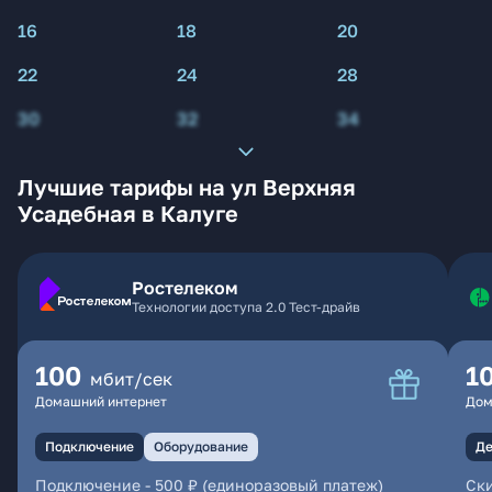
16
18
20
22
24
28
30
32
34
Лучшие тарифы на ул Верхняя
Усадебная в Калуге
Ростелеком
Технологии доступа 2.0 Тест-драйв
100
1
мбит/сек
Домашний интернет
Дом
Подключение
Оборудование
Де
Подключение
-
500 ₽ (единоразовый платеж)
Ски