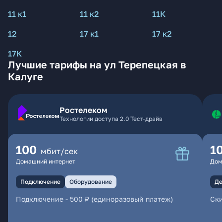
11 к1
11 к2
11К
12
17 к1
17 к2
17К
Лучшие тарифы на ул Терепецкая в
Калуге
Ростелеком
Технологии доступа 2.0 Тест-драйв
100
1
мбит/сек
Домашний интернет
Дом
Подключение
Оборудование
Де
Подключение
-
500 ₽ (единоразовый платеж)
Ски