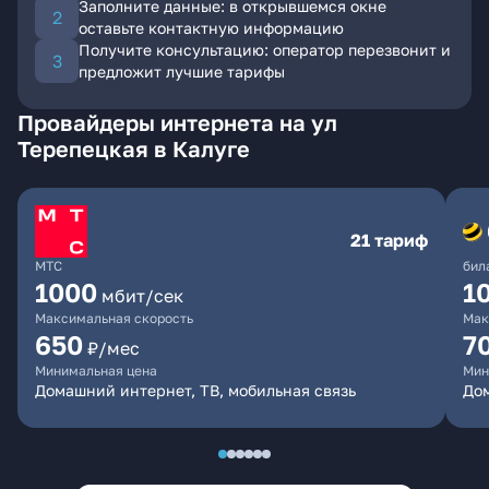
Заполните данные: в открывшемся окне
оставьте контактную информацию
Получите консультацию: оператор перезвонит и
предложит лучшие тарифы
Провайдеры интернета на ул
Терепецкая в Калуге
21 тариф
МТС
бил
1000
1
мбит/сек
Максимальная скорость
Мак
650
7
₽/мес
Минимальная цена
Мин
Домашний интернет, ТВ, мобильная связь
Дом