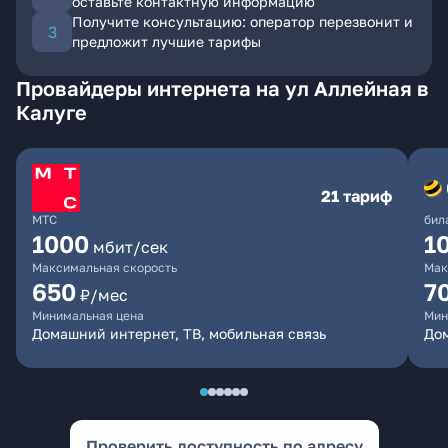
оставьте контактную информацию
Получите консультацию: оператор перезвонит и
предложит лучшие тарифы
Провайдеры интернета на ул Аллейная в
Калуге
21 тариф
МТС
бил
1000
1
мбит/сек
Максимальная скорость
Мак
650
7
₽/мес
Минимальная цена
Мин
Домашний интернет, ТВ, мобильная связь
Дом
Проверить доступность по адресу