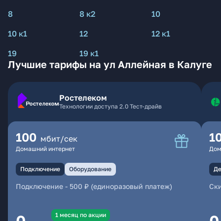
8
8 к2
10
10 к1
12
12 к1
19
19 к1
Лучшие тарифы на ул Аллейная в Калуге
Ростелеком
Технологии доступа 2.0 Тест-драйв
100
1
мбит/сек
Домашний интернет
Дом
Подключение
Оборудование
Де
Подключение
-
500 ₽ (единоразовый платеж)
Ски
1 месяц по акции