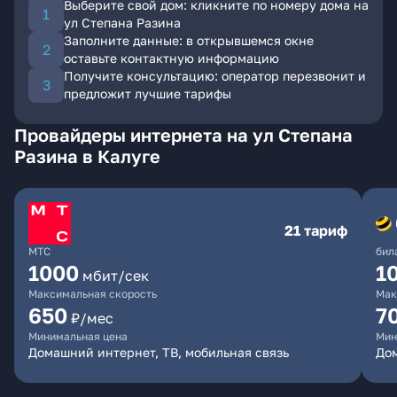
Выберите свой дом: кликните по номеру дома на
ул Степана Разина
Заполните данные: в открывшемся окне
оставьте контактную информацию
Получите консультацию: оператор перезвонит и
предложит лучшие тарифы
Провайдеры интернета на ул Степана
Разина в Калуге
21 тариф
МТС
бил
1000
1
мбит/сек
Максимальная скорость
Мак
650
7
₽/мес
Минимальная цена
Мин
Домашний интернет, ТВ, мобильная связь
Дом