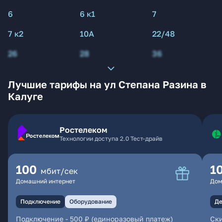
6
6 к1
7
7 к2
10А
22/48
26
28
36
Лучшие тарифы на ул Степана Разина в
Калуге
Ростелеком
Технологии доступа 2.0 Тест-драйв
100
1
мбит/сек
Домашний интернет
Дом
Подключение
Оборудование
Де
Подключение
-
500 ₽ (единоразовый платеж)
Ски