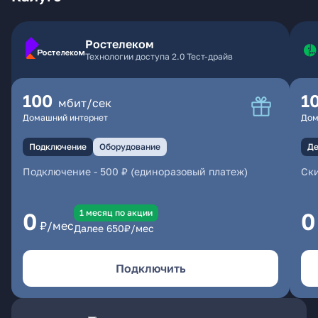
Ростелеком
Технологии доступа 2.0 Тест-драйв
100
1
мбит/сек
Домашний интернет
Дом
Подключение
Оборудование
Де
Подключение
-
500 ₽ (единоразовый платеж)
Ски
1 месяц по акции
0
0
₽/мес
Далее
650
₽/мес
Подключить