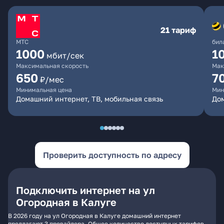
21 тариф
МТС
бил
1000
1
мбит/сек
Максимальная скорость
Мак
650
7
₽/мес
Минимальная цена
Мин
Домашний интернет, ТВ, мобильная связь
Дом
Проверить доступность по адресу
Подключить интернет на ул
Огородная в Калуге
В 2026 году на ул Огородная в Калуге домашний интернет
предлагают 3 провайдера. Общее количество доступных тарифов -