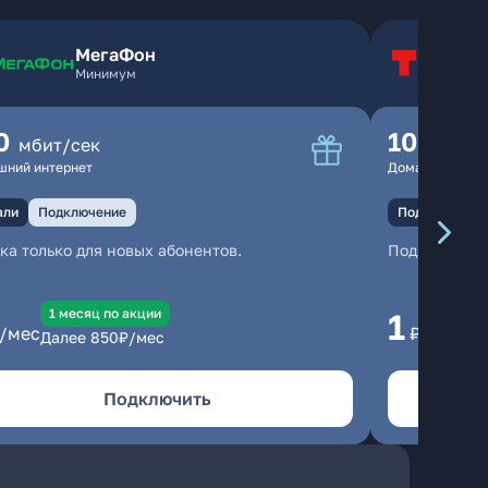
МегаФон
Т
Минимум
Т
0
100
мбит/сек
мбит
шний интернет
Домашний инте
али
Подключение
Подключение
ка только для новых абонентов.
Подключени
1 месяц по акции
1 
1
/мес
₽/мес
Далее
850
₽/мес
Да
Подключить