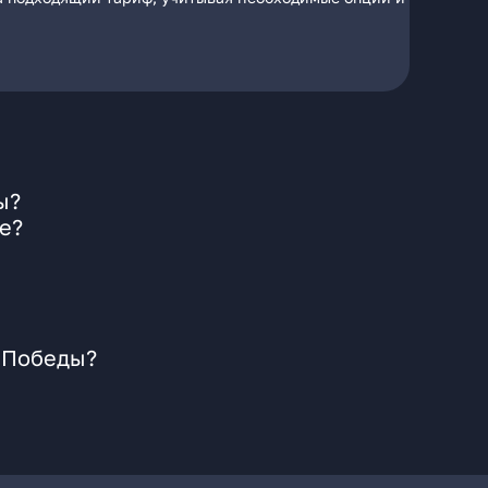
ы?
е?
т Победы?