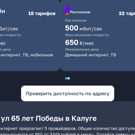
18 тарифов
32 та
Ростелеком
500
бит/сек
мбит/сек
я скорость
Максимальная скорость
650
ес
₽/мес
я цена
Минимальная цена
интернет, ТВ, мобильная
Домашний интернет, ТВ
Проверить доступность по адресу
ул 65 лет Победы в Калуге
 интернет предлагают 5 провайдеров. Общее количество доступ
и варьируются от 650 до 3249 рублей в месяц. Подайте заявку