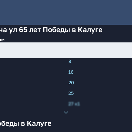
а ул 65 лет Победы в Калуге
ом
8
16
20
25
27 к1
обеды в Калуге