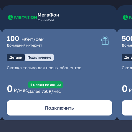
МегаФон
Минимум
100
50
мбит/сек
Домашний интернет
Дома
Детали
Подключение
Дет
Скидка только для новых абонентов.
Скид
1 месяц по акции
0
0
₽/мес
₽
Далее
750
₽/мес
Подключить