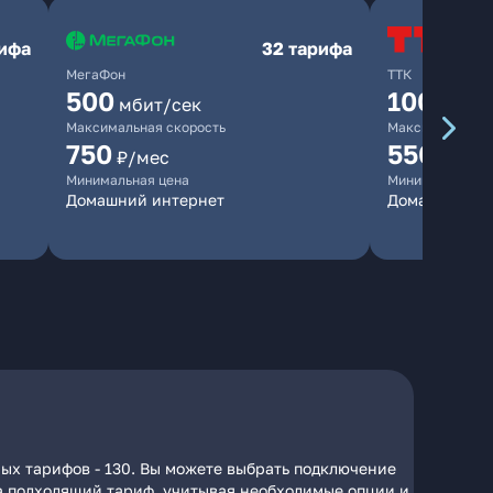
рифа
32 тарифа
МегаФон
ТТК
500
100
мбит/сек
мбит/
Максимальная скорость
Максимальная 
750
550
₽/мес
₽/мес
Минимальная цена
Минимальная ц
Домашний интернет
Домашний ин
ных тарифов - 130. Вы можете выбрать подключение
 на подходящий тариф, учитывая необходимые опции и