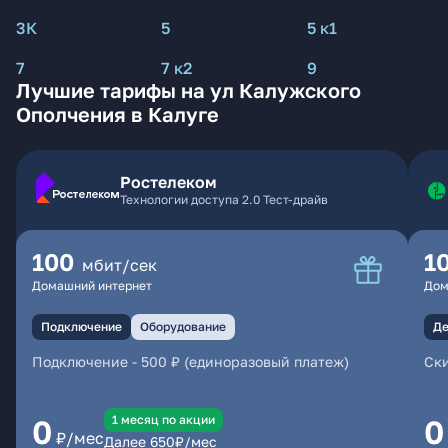
3К
5
5 к1
7
7 к2
9
Лучшие тарифы на ул Калужского
Ополчения в Калуге
Ростелеком
Технологии доступа 2.0 Тест-драйв
100
1
мбит/сек
Домашний интернет
Дом
Подключение
Оборудование
Де
Подключение
-
500 ₽ (единоразовый платеж)
Ски
1 месяц по акции
0
0
₽/мес
Далее
650
₽/мес