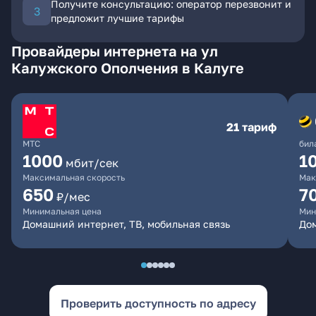
Получите консультацию: оператор перезвонит и
предложит лучшие тарифы
Провайдеры интернета на ул
Калужского Ополчения в Калуге
21 тариф
МТС
бил
1000
1
мбит/сек
Максимальная скорость
Мак
650
7
₽/мес
Минимальная цена
Мин
Домашний интернет, ТВ, мобильная связь
Дом
Проверить доступность по адресу