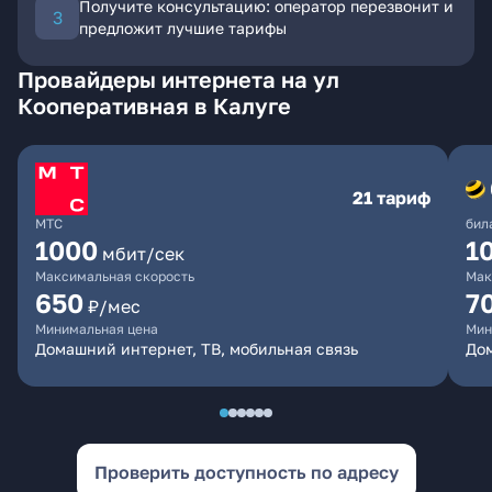
Получите консультацию: оператор перезвонит и
предложит лучшие тарифы
Провайдеры интернета на ул
Кооперативная в Калуге
21 тариф
МТС
бил
1000
1
мбит/сек
Максимальная скорость
Мак
650
7
₽/мес
Минимальная цена
Мин
Домашний интернет, ТВ, мобильная связь
Дом
Проверить доступность по адресу