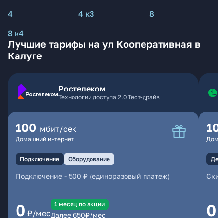
4
4 к3
8
8 к4
Лучшие тарифы на ул Кооперативная в
Калуге
Ростелеком
Технологии доступа 2.0 Тест-драйв
100
1
мбит/сек
Домашний интернет
Дом
Подключение
Оборудование
Де
Подключение
-
500 ₽ (единоразовый платеж)
Ски
1 месяц по акции
0
0
₽/мес
Далее
650
₽/мес