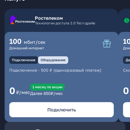
Ростелеком
Технологии доступа 2.0 Тест-драйв
100
1
мбит/сек
Домашний интернет
Дом
Подключение
Оборудование
Де
Подключение
-
500 ₽ (единоразовый платеж)
Ски
1 месяц по акции
0
0
₽/мес
Далее
650
₽/мес
Подключить