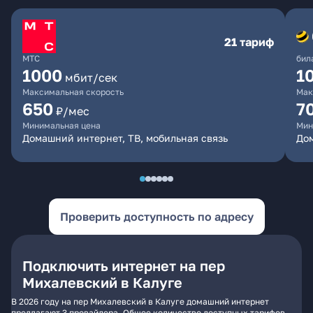
21 тариф
МТС
бил
1000
1
мбит/сек
Максимальная скорость
Мак
650
7
₽/мес
Минимальная цена
Мин
Домашний интернет, ТВ, мобильная связь
Дом
Проверить доступность по адресу
Подключить интернет на пер
Михалевский в Калуге
В 2026 году на пер Михалевский в Калуге домашний интернет
предлагают 3 провайдера. Общее количество доступных тарифов -