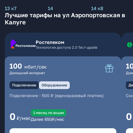
13 к7
14
14 к8
Лучшие тарифы на ул Аэропортовская в
Калуге
Ростелеком
Технологии доступа 2.0 Тест-драйв
100
1
мбит/сек
Домашний интернет
Дом
Подключение
Оборудование
Де
Подключение
-
500 ₽ (единоразовый платеж)
Ски
1 месяц по акции
0
0
₽/мес
Далее
650
₽/мес