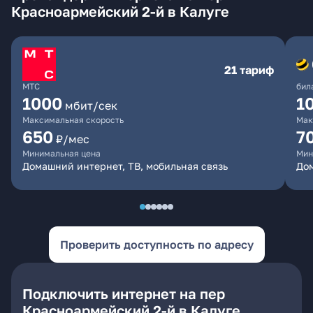
Красноармейский 2-й в Калуге
21 тариф
МТС
бил
1000
1
мбит/сек
Максимальная скорость
Мак
650
7
₽/мес
Минимальная цена
Мин
Домашний интернет, ТВ, мобильная связь
Дом
Проверить доступность по адресу
Подключить интернет на пер
Красноармейский 2-й в Калуге