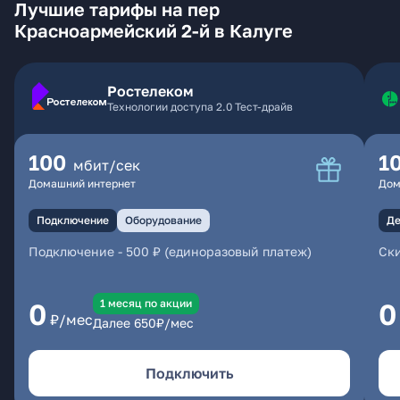
Лучшие тарифы на пер
Красноармейский 2-й в Калуге
Ростелеком
Технологии доступа 2.0 Тест-драйв
100
1
мбит/сек
Домашний интернет
Дом
Подключение
Оборудование
Де
Подключение
-
500 ₽ (единоразовый платеж)
Ски
1 месяц по акции
0
0
₽/мес
Далее
650
₽/мес
Подключить