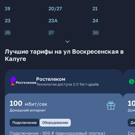
19
20/27
21
23
23А
24
25
27
30
Лучшие тарифы на ул Воскресенская в
Калуге
Ростелеком
Технологии доступа 2.0 Тест-драйв
100
1
мбит/сек
Домашний интернет
Дом
Подключение
Оборудование
Де
Подключение
-
500 ₽ (единоразовый платеж)
Ски