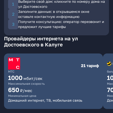
Выберите свой дом: кликните по номеру дома на
ул Достоевского
Заполните данные: в открывшемся окне
оставьте контактную информацию
Получите консультацию: оператор перезвонит и
предложит лучшие тарифы
Провайдеры интернета на ул
Достоевского в Калуге
21 тариф
МТС
бил
1000
1
мбит/сек
Максимальная скорость
Мак
650
7
₽/мес
Минимальная цена
Мин
Домашний интернет, ТВ, мобильная связь
Дом