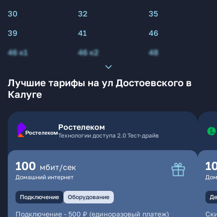
30
32
35
39
41
46
46 к1
46 к2
48
Лучшие тарифы на ул Достоевского в
Калуге
Ростелеком
Технологии доступа 2.0 Тест-драйв
100
1
мбит/сек
Домашний интернет
Дом
Подключение
Оборудование
Де
Подключение
-
500 ₽ (единоразовый платеж)
Ски