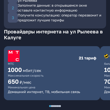
ул Рылеева
Заполните данные: в открывшемся окне
оставьте контактную информацию
Получите консультацию: оператор перезвонит и
предложит лучшие тарифы
Провайдеры интернета на ул Рылеева в
Калуге
21 тариф
МТС
бил
1000
1
мбит/сек
Максимальная скорость
Мак
650
7
₽/мес
Минимальная цена
Мин
Домашний интернет, ТВ, мобильная связь
Дом