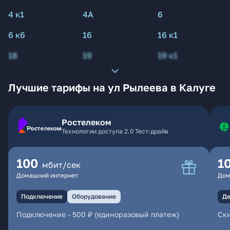
4 к1
4А
6
6 к6
16
16 к1
18
19
19 к1
Лучшие тарифы на ул Рылеева в Калуге
Ростелеком
Технологии доступа 2.0 Тест-драйв
100
1
мбит/сек
Домашний интернет
Дом
Подключение
Оборудование
Де
Подключение
-
500 ₽ (единоразовый платеж)
Ски