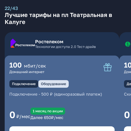
22/43
Лучшие тарифы на пл Театральная в
Калуге
Ростелеком
Технологии доступа 2.0 Тест-драйв
100
1
мбит/сек
Домашний интернет
Дом
Подключение
Оборудование
Де
Подключение
-
500 ₽ (единоразовый платеж)
Ски
1 месяц по акции
0
0
₽/мес
Далее
650
₽/мес