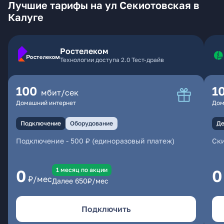
Лучшие тарифы на ул Секиотовская в
Калуге
Ростелеком
Технологии доступа 2.0 Тест-драйв
100
1
мбит/сек
Домашний интернет
Дом
Подключение
Оборудование
Де
Подключение
-
500 ₽ (единоразовый платеж)
Ски
1 месяц по акции
0
0
₽/мес
Далее
650
₽/мес
Подключить