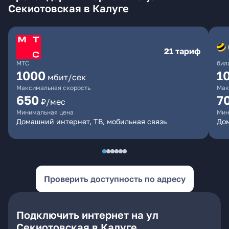
Секиотовская в Калуге
21 тариф
МТС
бил
1000
1
мбит/сек
Максимальная скорость
Мак
650
7
₽/мес
Минимальная цена
Мин
Домашний интернет, ТВ, мобильная связь
Дом
Проверить доступность по адресу
Подключить интернет на ул
Секиотовская в Калуге