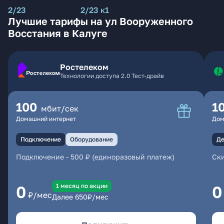
2/23
2/23 к1
Лучшие тарифы на ул Вооруженного
Восстания в Калуге
Ростелеком
Технологии доступа 2.0 Тест-драйв
100
1
мбит/сек
Домашний интернет
Дом
Подключение
Оборудование
Де
Подключение
-
500 ₽ (единоразовый платеж)
Ски
1 месяц по акции
0
0
₽/мес
Далее
650
₽/мес