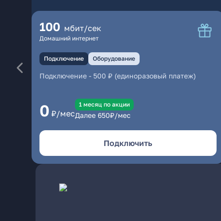
100
мбит/сек
Домашний интернет
Подключение
Оборудование
Подключение
-
500 ₽ (единоразовый платеж)
1 месяц по акции
0
₽/мес
Далее
650
₽/мес
Подключить