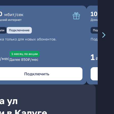
0
100
мбит/сек
мбит
шний интернет
Домашний инте
али
Подключение
Подключение
ка только для новых абонентов.
Подключени
1 месяц по акции
1 
1
/мес
₽/мес
Далее
850
₽/мес
Да
Подключить
а ул
 в Калуге