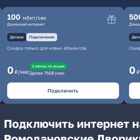
100
50
мбит/сек
Домашний интернет
Дома
Детали
Подключение
Дет
Скидка только для новых абонентов.
Скид
1 месяц по акции
0
0
₽/мес
₽
Далее
750
₽/мес
Подключить
Подключить интернет н
Ромодановские Дворики