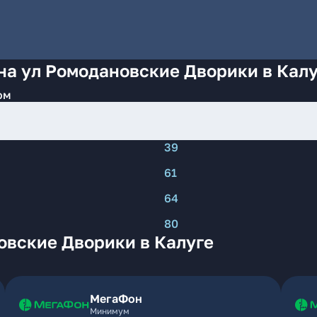
на ул Ромодановские Дворики в Кал
ом
39
61
64
80
овские Дворики в Калуге
МегаФон
Минимум