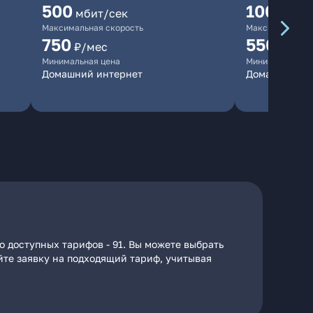
500
100
мбит/сек
мбит/
Максимальная скорость
Максимальная 
750
550
₽/мес
₽/мес
Минимальная цена
Минимальная ц
Домашний интернет
Домашний ин
 доступных тарифов - 91. Вы можете выбрать
айте заявку на подходящий тариф, учитывая