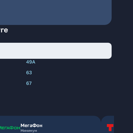
уге
49А
63
67
МегаФон
Т
Минимум
Т