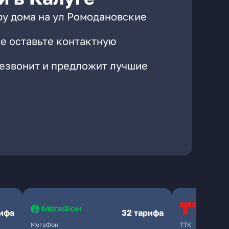
ру дома на ул Ромодановские
е оставьте контактную
резвонит и предложит лучшие
рифа
32 тарифа
МегаФон
ТТК