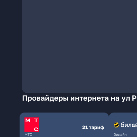
Провайдеры интернета на ул 
21 тариф
МТС
билайн