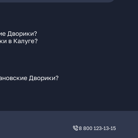
ие Дворики?
ки в Калуге?
дановские Дворики?
8 800 123-13-15